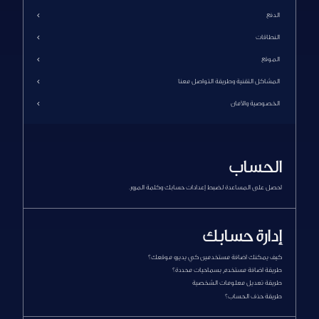
الدفع
النطاقات
الدفع والاشتراك
الموقع
عام
أسئلة الدفع المتكررة
خطط الاشتراك
الصفحات والمحتوى
المشاكل التقنية وطريقة التواصل معنا
الاعدادات
الخصوصية والأمان
المشاكل التقنية
الخصوصية
تواصل معنا
قوالب وتصميم
القوائم
الحساب
اللغات
احصل على المساعدة لضبط إعدادات حسابك وكلمة المرور.
المشتركين
إدارة حسابك
كيف يمكنك اضافة مستخدمين كي يديرو موقعك؟
طريقة اضافة مستخدم بسماحيات محددة؟
طريقة تعديل معلومات الشخصية
طريقة حذف الحساب؟